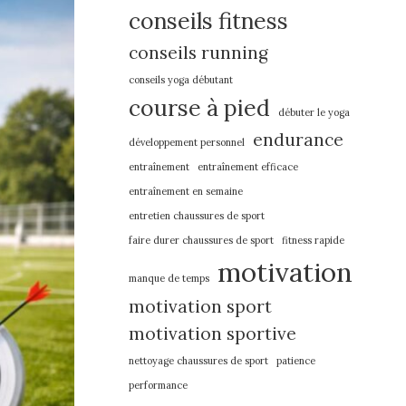
conseils fitness
conseils running
conseils yoga débutant
course à pied
débuter le yoga
endurance
développement personnel
entraînement
entraînement efficace
entraînement en semaine
entretien chaussures de sport
faire durer chaussures de sport
fitness rapide
motivation
manque de temps
motivation sport
motivation sportive
nettoyage chaussures de sport
patience
performance