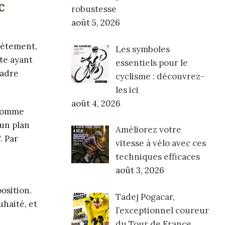
c
robustesse
août 5, 2026
rètement,
Les symboles
ète ayant
essentiels pour le
cadre
cyclisme : découvrez-
les ici
août 4, 2026
 comme
’un plan
Améliorez votre
. Par
vitesse à vélo avec ces
techniques efficaces
août 3, 2026
osition.
Tadej Pogacar,
uhaité, et
l’exceptionnel coureur
du Tour de France