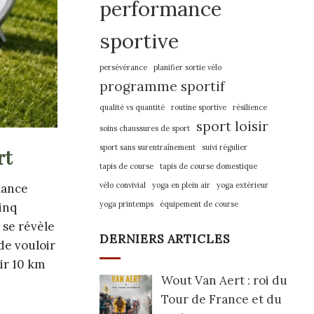
performance
sportive
persévérance
planifier sortie vélo
programme sportif
qualité vs quantité
routine sportive
résilience
sport loisir
soins chaussures de sport
sport sans surentraînement
suivi régulier
rt
tapis de course
tapis de course domestique
vélo convivial
yoga en plein air
yoga extérieur
mance
yoga printemps
équipement de course
inq
 se révèle
DERNIERS ARTICLES
de vouloir
ir 10 km
Wout Van Aert : roi du
Tour de France et du