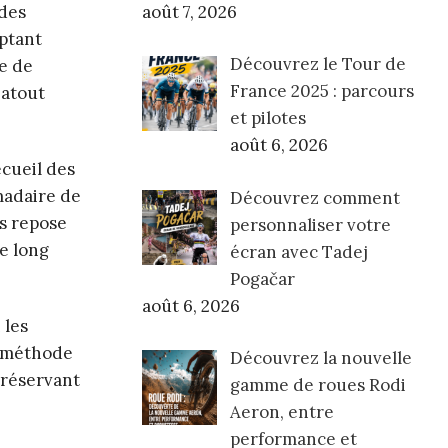
août 7, 2026
 des
optant
Découvrez le Tour de
se de
France 2025 : parcours
 atout
et pilotes
août 6, 2026
écueil des
madaire de
Découvrez comment
ns repose
personnaliser votre
le long
écran avec Tadej
Pogačar
août 6, 2026
 les
e méthode
Découvrez la nouvelle
préservant
gamme de roues Rodi
Aeron, entre
performance et