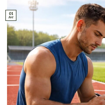
01
Avr