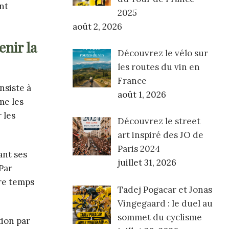
nt
2025
août 2, 2026
nir la
Découvrez le vélo sur
les routes du vin en
France
nsiste à
août 1, 2026
me les
 les
Découvrez le street
art inspiré des JO de
Paris 2024
ant ses
juillet 31, 2026
 Par
tre temps
Tadej Pogacar et Jonas
Vingegaard : le duel au
sommet du cyclisme
tion par