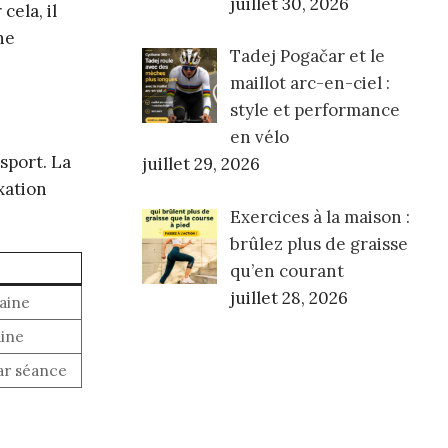
juillet 30, 2026
ela, il
ne
Tadej Pogačar et le
maillot arc-en-ciel :
style et performance
en vélo
sport. La
juillet 29, 2026
xation
Exercices à la maison :
brûlez plus de graisse
N
qu’en courant
juillet 28, 2026
aine
aine
ar séance