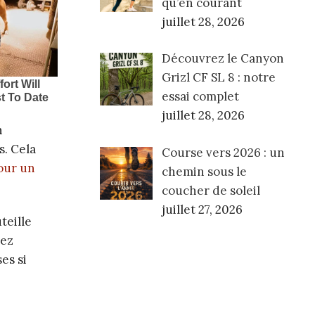
qu’en courant
juillet 28, 2026
Découvrez le Canyon
Grizl CF SL 8 : notre
essai complet
juillet 28, 2026
n
s. Cela
Course vers 2026 : un
our un
chemin sous le
coucher de soleil
juillet 27, 2026
teille
tez
es si