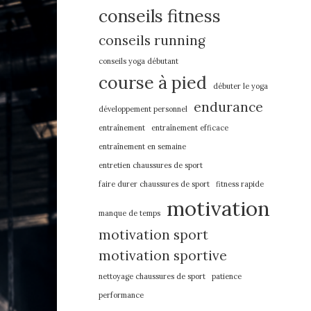
conseils fitness
conseils running
conseils yoga débutant
course à pied
débuter le yoga
endurance
développement personnel
entraînement
entraînement efficace
entraînement en semaine
entretien chaussures de sport
faire durer chaussures de sport
fitness rapide
motivation
manque de temps
motivation sport
motivation sportive
nettoyage chaussures de sport
patience
performance