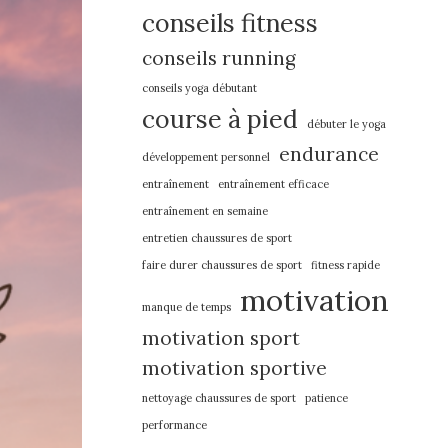
conseils fitness
conseils running
conseils yoga débutant
course à pied
débuter le yoga
endurance
développement personnel
entraînement
entraînement efficace
entraînement en semaine
entretien chaussures de sport
faire durer chaussures de sport
fitness rapide
motivation
manque de temps
motivation sport
motivation sportive
nettoyage chaussures de sport
patience
performance