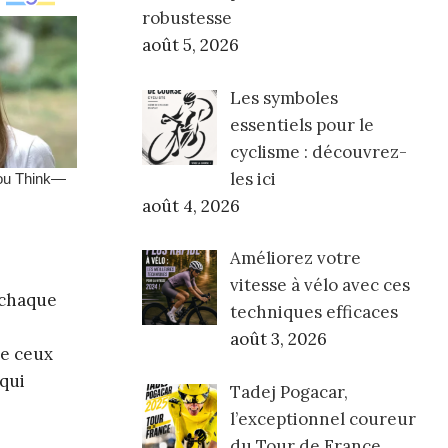
robustesse
août 5, 2026
Les symboles
essentiels pour le
cyclisme : découvrez-
les ici
août 4, 2026
Améliorez votre
vitesse à vélo avec ces
 chaque
techniques efficaces
août 3, 2026
me ceux
 qui
Tadej Pogacar,
l’exceptionnel coureur
du Tour de France