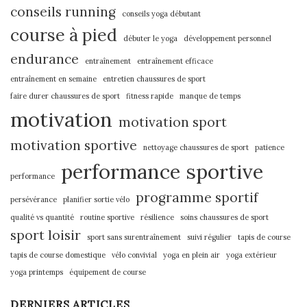
conseils running
conseils yoga débutant
course à pied
débuter le yoga
développement personnel
endurance
entraînement
entraînement efficace
entraînement en semaine
entretien chaussures de sport
faire durer chaussures de sport
fitness rapide
manque de temps
motivation
motivation sport
motivation sportive
nettoyage chaussures de sport
patience
performance sportive
performance
programme sportif
persévérance
planifier sortie vélo
qualité vs quantité
routine sportive
résilience
soins chaussures de sport
sport loisir
sport sans surentraînement
suivi régulier
tapis de course
tapis de course domestique
vélo convivial
yoga en plein air
yoga extérieur
yoga printemps
équipement de course
DERNIERS ARTICLES