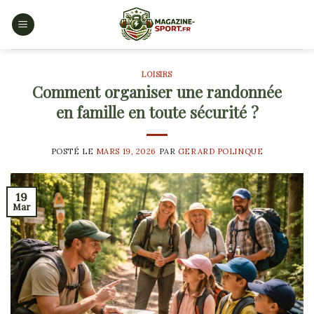
Skip
to
content
LOISIRS
Comment organiser une randonnée
en famille en toute sécurité ?
POSTÉ LE
MARS 19, 2026
PAR
GERARD POLINQUE
19
Mar