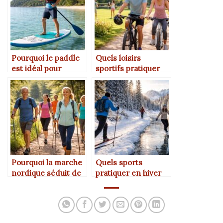
Pourquoi le paddle
Quels loisirs
est idéal pour
sportifs pratiquer
débuter un sport
en couple le week-
nautique ?
end ?
Pourquoi la marche
Quels sports
nordique séduit de
pratiquer en hiver
plus en plus
sans abonnement
d’adultes ?
en salle ?