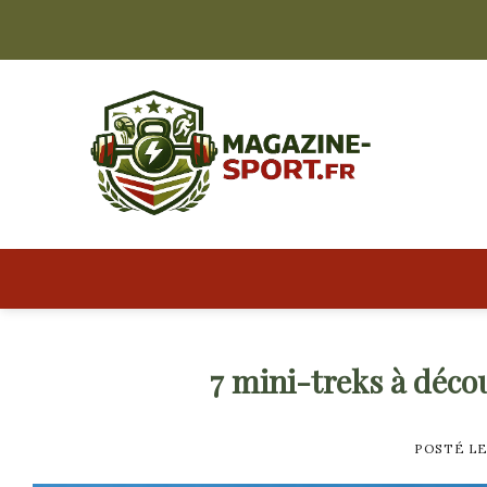
Skip
to
content
7 mini-treks à déco
POSTÉ L