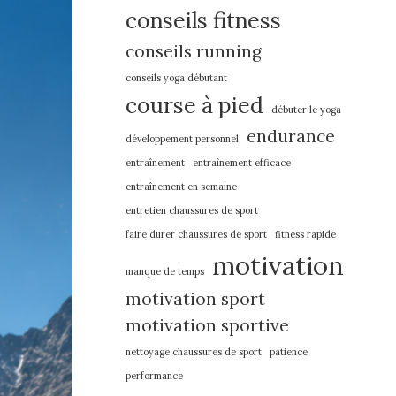
conseils fitness
conseils running
conseils yoga débutant
course à pied
débuter le yoga
endurance
développement personnel
entraînement
entraînement efficace
entraînement en semaine
entretien chaussures de sport
faire durer chaussures de sport
fitness rapide
motivation
manque de temps
motivation sport
motivation sportive
nettoyage chaussures de sport
patience
performance