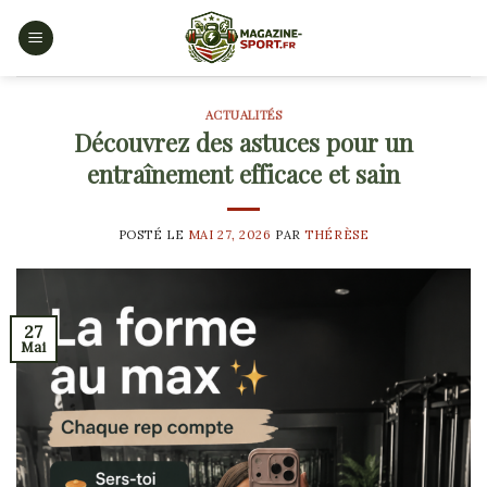
Skip
to
content
ACTUALITÉS
Découvrez des astuces pour un
entraînement efficace et sain
POSTÉ LE
MAI 27, 2026
PAR
THÉRÈSE
27
Mai