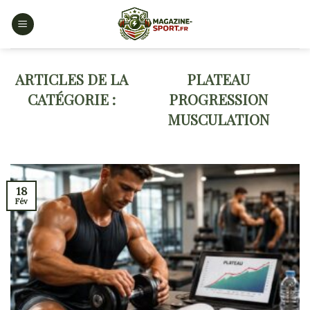
Skip
to
content
PLATEAU
PROGRESSION
MUSCULATION
18
Fév